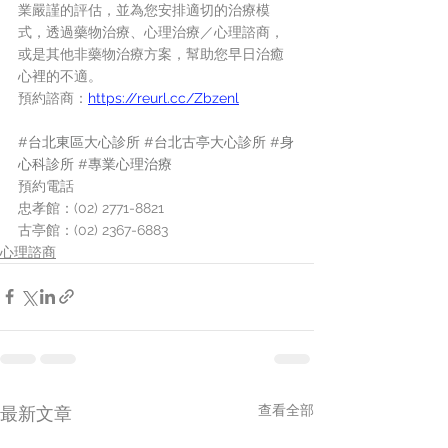
業嚴謹的評估，並為您安排適切的治療模
式，透過藥物治療、心理治療／心理諮商，
或是其他非藥物治療方案，幫助您早日治癒
心裡的不適。
預約諮商：
https://reurl.cc/Zbzenl
#台北東區大心診所
#台北古亭大心診所
#身
心科診所
#專業心理治療
預約電話
忠孝館：(02) 2771-8821
古亭館：(02) 2367-6883
心理諮商
查看全部
最新文章