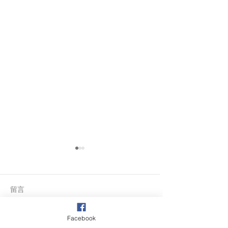
短期心理諮商課程｜台北
平價心理諮商 2,200
元起｜大心診所
留言
8次主題式諮商課程，陪你整
理愛情、職場與生活卡關 每
次 2,200 元，以 8 次為一個
Facebook
階段，適合想透過短期心理