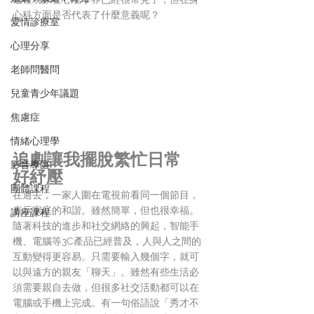
心科方面是否代表了什麼意義呢？
愛情診療室
心理分享
老師問醫問
兒童青少年議題
焦慮症
情緒心理學
追劇讓我擺脫繁忙日常　
影音專區
好紓壓
團體課程
在過去，一家人圍在電視前看同一個節目，
表示家庭的和諧。雖然簡單，但也很幸福。
講座課程
隨著科技的進步和社交網絡的興起，智能手
機、電腦等3C產品已經普及，人與人之間的
互動變得更容易。只需要輸入幾個字，就可
以與遠方的親友「聊天」。雖然有些生活必
須需要親自去做，但很多社交活動都可以在
電腦或手機上完成。有一句俗語說「秀才不