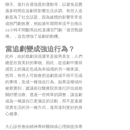
聊天、進行合適強度的運動等，以避免花費
過多時間在追劇而影響生活步調。有些人追
劇是為了社交話題，因為媒體的影響常常造
成熱門劇效應，例如過年期間串流平台推出
24小時不間斷馬拉松直播宮鬥劇「後宮甄嬛
傳」，這也增強了追劇的動機。
當追劇變成強迫行為？
此外，由於戲劇演員通常是俊男美女，人們
總是欣賞美好的事物。因此，從追劇中獲得
感官上的滿足也成為幸福感的另一種來源。
然而，有些人可能會把追劇當成不得不完成
的事情，造成一種強迫行為。如果這種傾向
被察覺到，建議前往醫療院所進行評估或相
關紓壓治療。透過一些簡單的調整，讓追劇
成為一種讓自己更滿足的活動，而不是逃避
現實生活的另一種方式，進而達到更好的身
心健康。
大心診所會由精神專科醫師或心理師提供專