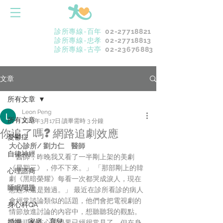
診所專線-百年
02-27718821
診所專線-忠孝
02-27718813
診所專線-古亭
02-23676883
文章
所有文章
Leon Peng
所有文章
2023年3月17日
讀畢需時 3 分鐘
你追了嗎?網路追劇效應
憂鬱症
大心診所/ 劉力仁　醫師
自律神經
「醫師，昨晚我又看了一半剛上架的美劇
《星期三》，停不下來。」 「那部剛上的韓
心理諮商
劇《黑暗榮耀》每看一次都哭成淚人，現在
睡眠問題
想起來還是難過。」 最近在診所看診的病人
會經常談論類似的話題，他們會把電視劇的
身心科QA
情節放進討論的內容中，想聽聽我的觀點。
婚姻．家庭．育兒
這種現象在心理學界已經很常見了，但在身