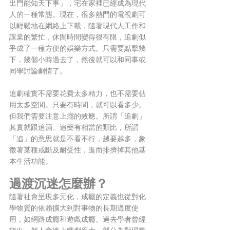
出門能知天下事」，宅在家裡已經成為現代
人的一種常態。現在，很多熱門的電視劇可
以輕鬆地在網絡上下載，隨著現代人工作和
課業的繁忙，休閒時間變得很有限，追劇似
乎成了一種方便的娛樂方式。只需要點擊幾
下，幾個小時過去了，然後就可以和同事或
同學討論劇情了。
追劇確實不需要花費太多精力，也不需要佔
用太多空間。只要有時間，就可以看多少。
但我們需要注意上癮的效應。所謂「追劇」
其實就跟追酒、追藥有相當的類比，所謂
「追」的意思就是不看不行，越要越多，象
徵著某種戒斷及耐受性，進而排擠掉其他基
本生活功能。
過渡沉迷怎麼辦？
隨著社會呈現多元化，成癮的定義也從對化
學物質的依賴擴大到對事物的長期過度使
用，如網路成癮和遊戲成癮。過去學者曾經