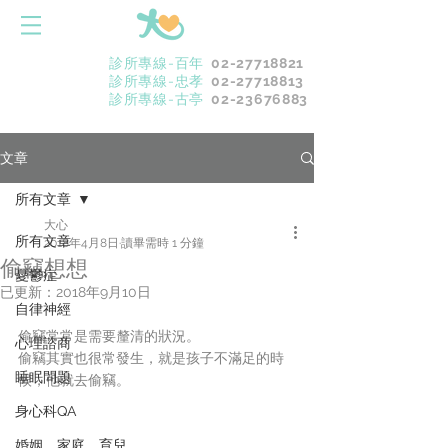
診所專線-百年
02-27718821
診所專線-忠孝
02-27718813
診所專線-古亭
02-23676883
文章
所有文章
大心
所有文章
2018年4月8日
讀畢需時 1 分鐘
偷竊想想
憂鬱症
已更新：
2018年9月10日
自律神經
偷竊常常是需要釐清的狀況。
心理諮商
偷竊其實也很常發生，就是孩子不滿足的時
睡眠問題
候，他就去偷竊。
身心科QA
婚姻．家庭．育兒