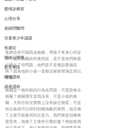
愛情診療室
心理分享
老師問醫問
兒童青少年議題
焦慮症
爸媽也有可能因為偷竊，帶孩子來身心科診
情緒心理學
所，遇到偷竊此時會想說，是不是他們家庭
結構出了些問題，他們是不是應該要做諮
影音專區
商？因為他的小孩一直都沒被家裡滿足所以
團體課程
才偷。
講座課程
偷竊是一個外顯的行為化問題，可是誰會去
偷竊？偷竊通常是我沒有。可是小孩的偷
竊，大部分狀況實際上沒有缺乏物質，可是
他去偷就可以得到別種抽象的東西，他去偷
了之後可能會得到注意力。我們會從別種角
度思考，他偷了之後有什麼好處？例如爸媽
就注意他了，所以有偷跟沒偷，我們要看看