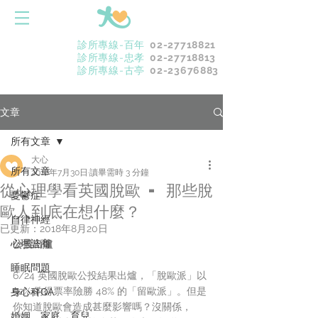
診所專線-百年
02-27718821
診所專線-忠孝
02-27718813
診所專線-古亭
02-23676883
文章
所有文章
大心
所有文章
2016年7月30日
讀畢需時 3 分鐘
從心理學看英國脫歐 - 那些脫
憂鬱症
歐人到底在想什麼？
自律神經
已更新：
2018年8月20日
心理諮商
公投出爐
睡眠問題
6/24 英國脫歐公投結果出爐，「脫歐派」以 
52% 的得票率險勝 48% 的「留歐派」。但是
身心科QA
你知道脫歐會造成甚麼影響嗎？沒關係，
婚姻．家庭．育兒