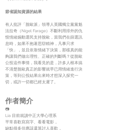
節省認知資源的結果
有人批評「脫歐派」領導人英國獨立黨黨魁
法拉奇（Nigel Farage）不斷利用排外的仇
恨情緒煽動選民支持脫歐，當我們在篩選訊
息時，如果不抱著思辯精神，凡事只求
「快」，並且依靠情緒下決策，那樣真的能
夠讓我們做出理性、正確的判斷嗎？從脫歐
公投這件事情，我看見的是，許多人根本搞
不清楚脫歐真正的影響就早已用情緒進行決
策，等到公投結果出來時才想深入探究一
切，或許一切都已經太遲了。 
作者簡介
📷
Lia 目前就讀中正大學心理系
平常喜歡寫寫字、看看電影，
缺點很多但應該還算討人喜歡，