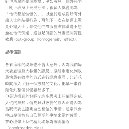
到他所屬的整個團體，例如看見一個外籍勞
工剛下班身上充滿汙漬，很多人就會認為
「他們都是骯髒的」。以至於造成對所有外
籍人士的歧視行為，可能下一次在捷運上看
見外籍人士，即使他們衣服整潔你還是不想
坐在他們旁邊，這就是所謂的外團體同質性
效應 (out-group  homogeneity  effect)。
思考偏誤
會有這樣的現象也不會太意外，因為我們每
天要處理龐大數量的訊息，腦袋則進化到以
最快最有效率的方式進行訊息處理，比起花
時間深入了解一個族群的文化，把單一事件
類化到整個群體容易多了。
但是這樣真的好嗎？許多思考上的偏誤造成
人們的無知，偏見難以改變的原因正是因為
當我們要去證明自己相信的事情，通常只會
挑出幾個符合自己預期的事情來當作佐證，
在心理學上我們稱此現象為確認偏誤
（confirmation bias）。