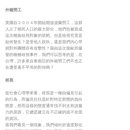
外籍勞工
英國自２００４年開始開放波蘭勞工，這群
人占了移民人口的最大部分，他們也被當成
這次種族歧視對象的箭靶。但是歧視究竟是
如何發生？是受他人鼓吹，還是我們內心早
就對外團體存有攻擊性？藉由這次脫歐所爆
發的種種歧視事件，我們可以思考的是，在
台灣，許多來自東南亞的外籍勞工們不也正
在遭受著不平等的對待嗎？
歧視
從社會心理學來看，歧視是一種由偏見引起
的行為，而偏見往往是針對特定群體的負向
態度，然而這樣的態度通常找不到太有說服
力的原因，它總是建立在不正確的或不全面
的資訊。
當我們看見一個現象，我們傾向於過度類化