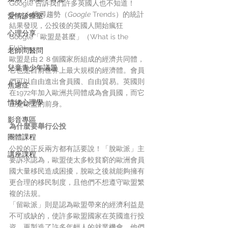
Google 告訴我們許多英國人也不知道！
Google
搜尋趨勢（
Google
 Trends）的統計
愛情診療室
結果發現，公投後的英國人開始瘋狂 
心理分享
Google「歐盟是甚麼」（What is the 
EU?）。
老師問醫問
歐盟是由２８個國家所組成的經濟共同體，
兒童青少年議題
它也是目前世界上最大規模的經濟體。會員
們可以自由進出會員國、自由貿易。英國則
焦慮症
在1972年加入歐洲共同體成為會員國，而它
情緒心理學
正是歐盟的前身。
影音專區
為什麼要舉行公投
團體課程
公投的正反兩方都有話要說！「脫歐派」主
講座課程
要訴求認為，歐盟使太多較貧窮的歐洲會員
國大量移民造成困擾，脫歐之後就能夠擁有
更合理的移民制度，且他們不想遵守歐盟繁
複的法規。
「留歐派」則是認為歐盟帶來的經濟利益是
不可或缺的，使許多歐盟國家在英國進行投
資，更製造了許多年輕人的就業機會，他們