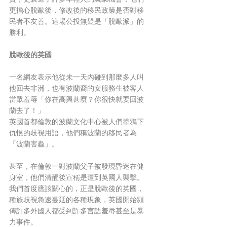
更擔心脫歐後，修改後的移民政策是否對移
民者不友善。這場公投無疑是「脫歐派」的
勝利。
脫歐後的英國
一名網友表示他從未一天內碰到那麼多人叫
他回去非洲，也有波蘭裔的女服務生被客人
當眾羞辱「你在高興甚麼？你很快就要回波
蘭去了！」
英國首都倫敦的波蘭文化中心被人們塗鴉下
仇恨的歧視用語，他們稱波蘭的移民者為
「波蘭害蟲」。
甚至，在倫敦一對波蘭父子被發現昏迷在健
身室，他們清醒後宣稱是遭到英國人襲擊。
我們首度應該關心的，正是脫歐後的英國，
種族歧視急速蔓延的各種現象，英國開始頻
傳許多外國人都受到許多言語羞辱甚至是暴
力事件。