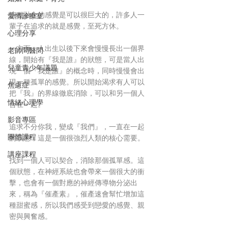
這種融合的感覺是可以很巨大的，許多人一
愛情診療室
輩子在追求的就是感覺，至死方休。
心理分享
一方面，人出生以後下來會慢慢長出一個界
老師問醫問
線，開始有『我是誰』的狀態，可是當人出
兒童青少年議題
現一個『我是誰』的概念時，同時慢慢會出
現一種孤單的感覺。所以開始渴求有人可以
焦慮症
把『我』的界線徹底消除，可以和另一個人
情緒心理學
合在一起。
影音專區
追求不分你我，變成『我們』，一直在一起
團體課程
的狀態，這是一個很強烈人類的核心需要。
講座課程
找到一個人可以契合，消除那個孤單感。這
個狀態，在神經系統也會帶來一個很大的衝
擊，也會有一個對應的神經傳導物分泌出
來，稱為『催產素』，催產速會幫忙增加這
種甜蜜感，所以我們感受到戀愛的感覺、親
密與興奮感。