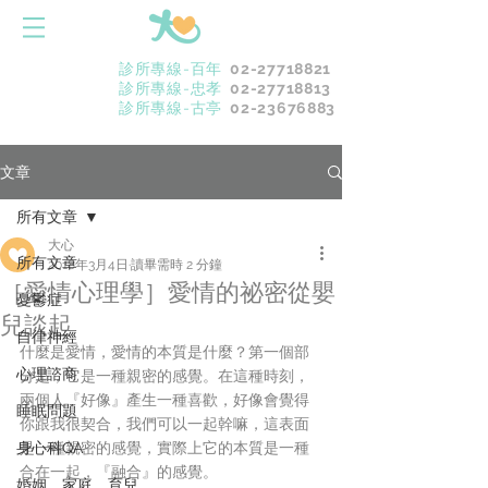
診所專線-百年
02-27718821
診所專線-忠孝
02-27718813
診所專線-古亭
02-23676883
文章
所有文章
大心
所有文章
2018年3月4日
讀畢需時 2 分鐘
［愛情心理學］愛情的祕密從嬰
憂鬱症
兒談起
自律神經
什麼是愛情，愛情的本質是什麼？第一個部
心理諮商
分是，它是一種親密的感覺。在這種時刻，
兩個人『好像』產生一種喜歡，好像會覺得
睡眠問題
你跟我很契合，我們可以一起幹嘛，這表面
身心科QA
是一種親密的感覺，實際上它的本質是一種
合在一起，『融合』的感覺。
婚姻．家庭．育兒