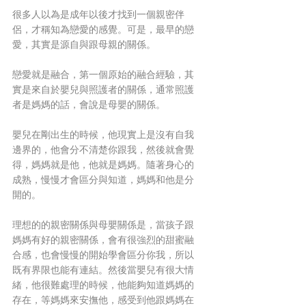
很多人以為是成年以後才找到一個親密伴
侶，才稱知為戀愛的感覺。可是，最早的戀
愛，其實是源自與跟母親的關係。
戀愛就是融合，第一個原始的融合經驗，其
實是來自於嬰兒與照護者的關係，通常照護
者是媽媽的話，會說是母嬰的關係。
嬰兒在剛出生的時候，他現實上是沒有自我
邊界的，他會分不清楚你跟我，然後就會覺
得，媽媽就是他，他就是媽媽。隨著身心的
成熟，慢慢才會區分與知道，媽媽和他是分
開的。
理想的的親密關係與母嬰關係是，當孩子跟
媽媽有好的親密關係，會有很強烈的甜蜜融
合感，也會慢慢的開始學會區分你我，所以
既有界限也能有連結。然後當嬰兒有很大情
緒，他很難處理的時候，他能夠知道媽媽的
存在，等媽媽來安撫他，感受到他跟媽媽在