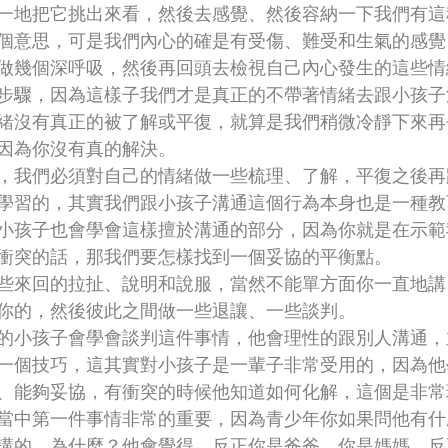
一地把它挑出來看，然後去感覺、然後容納一下我們有這
個意思，可是我們內心的確是有受傷、難受和生氣的感覺
做幾個深呼吸，然後再回頭去檢視自己內心發生的這些情
步驟，因為這樣子我們才是真正的不帶著情緒去跟小孩子
緒沒有真正的被了解或平復，就算是我們稍微冷靜下來再
因為你沒有真的解決。
，我們必須對自己的情緒做一些梳理、了解，平復之後再
學習的，其實我們跟小孩子溝通這個行為本身也是一種教
小孩子也會學會這樣擅於溝通的部分，因為你就是在示範
衝突的話，那我們要怎樣找到一個妥協的平衡點。
些來回的拉扯、說明和說服，當然不能單方面你一直地講
你的，然後彼此之間做一些退讓、一些談判。
的小孩子會學會談判這件事情，他會理性的跟別人溝通，
一個技巧，這其實對小孩子是一輩子非常受用的，因為他
、能夠妥協，有衝突的時候他知道如何化解，這個是非常
當中第一件事情非常的重要，因為青少年你如果問他有什
講的，為什麼？他會覺得，反正你是爸爸，你是媽媽，反