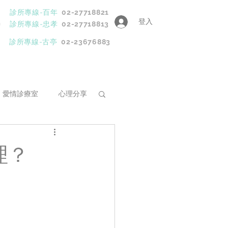
診所專線-百年
02-27718821
登入
h
診所專線-忠孝
02-27718813
診所專線-古亭
02-23676883
愛情診療室
心理分享
程
理？