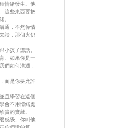
種情緒發生。他
。這些東西要把
緒。
溝通，不然你情
去談，那個火仍
跟小孩子講話。
育。如果你是一
我們如何溝通，
，而是你要允許
並且學習在這個
學會不用情緒處
珍貴的寶藏。
麼感覺、你叫他
正你們說的算，