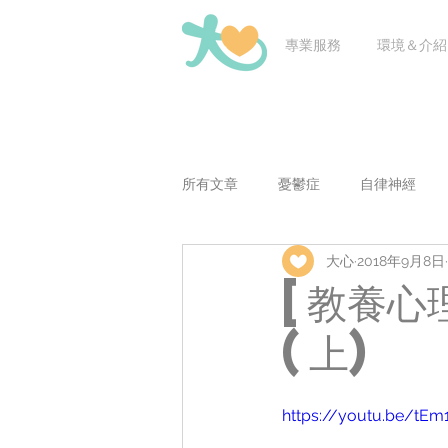
專業服務
環境＆介紹
所有文章
憂鬱症
自律神經
大心
2018年9月8日
老師問醫問
兒童青少年議題
[教養心
(上)
https://youtu.be/tEm