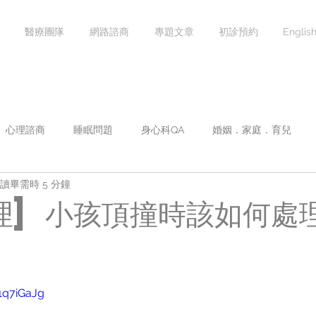
醫療團隊
網路諮商
專題文章
初診預約
Englis
心理諮商
睡眠問題
身心科QA
婚姻．家庭．育兒
讀畢需時 5 分鐘
焦慮症
情緒心理學
影音專區
團體課程
講座課
理] 小孩頂撞時該如何處
1q7iGaJg