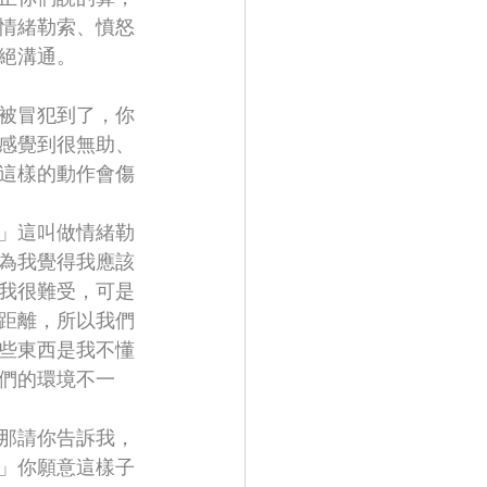
情緒勒索、憤怒
絕溝通。
被冒犯到了，你
感覺到很無助、
這樣的動作會傷
」這叫做情緒勒
為我覺得我應該
我很難受，可是
距離，所以我們
些東西是我不懂
們的環境不一
那請你告訴我，
」你願意這樣子