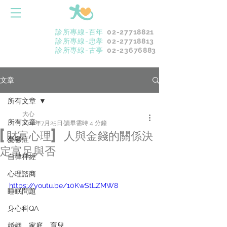
診所專線-百年
02-27718821
診所專線-忠孝
02-27718813
診所專線-古亭
02-23676883
文章
所有文章
大心
所有文章
2018年7月25日
讀畢需時 4 分鐘
[財富心理] 人與金錢的關係決
憂鬱症
定富足與否
自律神經
心理諮商
https://youtu.be/10KwStLZMW8
睡眠問題
身心科QA
婚姻．家庭．育兒