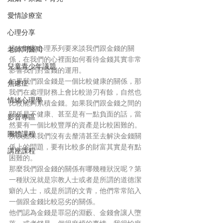
愛情診療室
心理分享
這次財富心理系列要來談我們跟金錢的關
老師問醫問
係，在我們的心裡面如何看待金錢其實非常
兒童青少年議題
影響我們對金錢的運用。
如果我們跟金錢是一個比較健康的關係，那
焦慮症
我們在處理財務上會比較游刃有餘，自然也
情緒心理學
比較能夠累積金錢。如果我們跟金錢之間的
關係是不健康、甚至是有一點負面的話，當
影音專區
然要有一個比較豐厚的資產是比較困難的。
團體課程
所以如果我們沒有去釐清甚至去解決金錢關
係上的問題，要有比較多的財富其實是有點
講座課程
困難的。
那麼我們跟金錢的關係有哪幾種狀況呢？第
一種狀況就是宗教人士或者是所謂的道德潔
癖的人士，或是所謂的文青，他們常常陷入
一個跟金錢比較惡劣的關係。
他們認為金錢是罪惡的淵藪、金錢會讓人墮