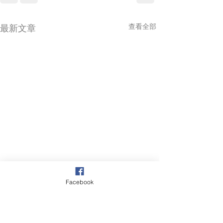
查看全部
最新文章
Facebook
我們為什麼越來越依賴標
籤？從 MBTI、高敏