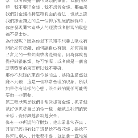
落，或者錢是一個很麻煩的事情。我很怕麻
煩，我不要理金錢，我不想管金錢。那如果
我們對金錢抱持這種負面的看法，也就是說
我們跟金錢之間是一個排斥拒絕的關係時，
你會發現通常這些人的經濟或者財富的狀態
都不是太好。
為什麼呢？因為你就下意識不想要去吸收有
關於如何賺錢、如何讓自己有錢、如何讓自
己富足的一些知識或者是概念。因為你就會
覺得錢很麻煩、好可怕喔，或者錢是一個會
讓我墮落的東西所以我不要碰。
那你不想碰的東西你越陌生，越陌生當然就
賺不到錢，這是一個非常合理的現象。所以
如果你有這樣的心態，跟金錢的關係可能需
要做一些調整。
第二種狀態是我們非常緊抓著金錢，抓著錢
就好像抓著自己的命一樣，錢就是我們的安
全感，覺得錢越多就越安全。
像有一些所謂的守財奴，他非常非常吝嗇，
其實已經很有錢了還是捨不得花錢，很捨不
得幫助別人，什麼都不要，就是要一直堆聚