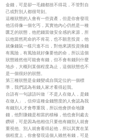
金錢，可是卻一毛錢都捨不得花，不管對自
己或對別人都很苛刻。
這種狀態的人會有一些資產，但是你會發現
他活得像一個乞丐，其實他內心仍然是一種
匱乏的狀態，他把錢當做安全感的來源，所
以他當然死命的不肯花，也不願意投資，他
就像錢鼠一樣只進不出，對他來講投資換錢
有風險，有風險就好像要他的命，所以這個
狀態雖然他可能會有錢，但不會有錢到什麼
地步，大概到某個程度為止，這個狀態也不
是一個很好的狀態。
第三種狀態是金錢變成自我定位的一個標
準，我們認為有錢人家才看得起我。
台語有一句諺語叫做「不是人在做人，是錢
在做人」，信仰這種金錢態度的人會認為我
有錢別人才會尊重我，所以他會拼命地賺
錢，他對賺錢是相當的積極，他也會到處去
鑽研，可是因為他相信只要他有錢別人就會
重視他、別人就會看得起他，所以其實在某
個程度上，你會發現這個人雖然有錢，可是