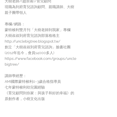
大樹老師/(趙崇甫)/育兒顧問
現職為到府育兒諮詢顧問、親職講師、大樹
親子團帶領人
專欄/網路：
蒙特梭利雙月刊「大樹老師到我家」專欄
大樹叔叔到府育兒諮詢部落格格主
http://unclebigtree.blogspot.tw/
創立「大樹叔叔到府育兒諮詢」臉書社團
(2012年迄今，會員14000多人)
https://www.facebook.com/groups/uncle
bigtree/
講師學經歷：
AMI國際蒙特梭利0~3歲合格指導員
七年蒙特梭利幼兒園經驗
《育兒顧問到你家：與孩子和好的幸福》的
原創作者，小樹文化出版