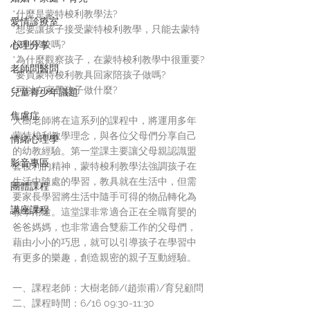
*什麼是蒙特梭利教學法?
愛情診療室
*想要讓孩子接受蒙特梭利教學，只能去蒙特
梭利學校嗎?
心理分享
*為什麼觀察孩子，在蒙特梭利教學中很重要?
老師問醫問
*要買蒙特梭利教具回家陪孩子做嗎?
*可以在家帶孩子做什麼?
兒童青少年議題
焦慮症
大樹老師將在這系列的課程中，將運用多年
蒙特梭利教學理念，與各位父母們分享自己
情緒心理學
的幼教經驗。第一堂課主要讓父母親認識盟
影音專區
套梭利的精神，蒙特梭利教學法強調孩子在
生活中隨處的學習，教具就在生活中，但需
團體課程
要家長學習將生活中隨手可得的物品轉化為
講座課程
教學用途。這堂課非常適合正在全職育嬰的
爸爸媽媽，也非常適合雙薪工作的父母們，
藉由小小的巧思，就可以引導孩子在學習中
有更多的樂趣，創造親密的親子互動經驗。
一、課程老師：大樹老師/(趙崇甫)/育兒顧問
二、課程時間：6/16 09:30-11:30