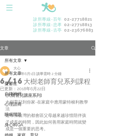
診所專線-百年
02-27718821
診所專線-忠孝
02-27718813
診所專線-古亭
02-23676883
文章
所有文章
大心
所有文章
2018年6月1日
讀畢需時 2 分鐘
6/16大樹老師育兒系列課程
憂鬱症
已更新：
2018年6月22日
自律神經
[大樹育兒講座系列]
大樹育兒到你家-在家庭中應用蒙特梭利教學
心理諮商
法
睡眠問題
近年來台灣的都會區父母越來越珍惜陪伴孩
子成長的時間，因此如何善用家庭時間就變
身心科QA
成是一個重要的思考。
婚姻．家庭．育兒