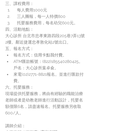
三、課程費用：
   每人費用1000元
   三人團報，每一人特價800
   托嬰服務費用，每名幼兒600元。
四、活動地點：
大心診所 台北市忠孝東路四段205巷7弄13號
2樓。鄰近捷運忠孝敦化站2號出口。
五、報名方式：
報名方式：
信用卡點我付費
。
ATM匯款帳號：(822)185540280425。
戶名：大心診所葉卓兪。
來電(02)2771-8821報名。並進行匯款付
費。
六、托嬰服務：
現場提供托嬰服務，將由有經驗的職能治療
老師或者是幼教老師進行活動設計，托嬰名
額僅限6名，請盡速報名。托嬰服務另收取
600/人。
講師介紹：