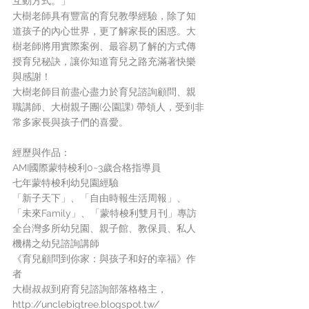
互動方式。」
大樹老師具有豐富的育兒教學經驗，除了知
道孩子的內心世界，更了解家長的困惑。大
樹老師將用實際案例、最容易了解的方式傳
授育兒秘訣，讓你知道育兒之路充滿著快樂
與感謝！
大樹老師目前盡心盡力於育兒諮詢顧問、親
職講師、大樹親子團(公園課) 帶領人，受到非
常多家長與孩子們的喜愛。
經歷與作品：
AMI國際蒙特梭利0~3歲合格指導員
七年蒙特梭利幼兒園經驗
「新子天下」、「自由時報生活周報」、
「未來Family」、「蒙特梭利雙月刊」專訪
全台灣多所幼兒園、親子館、教保員、私人
機構之幼兒諮詢講師
《育兒顧問到你家：與孩子和好的幸福》作
者
大樹叔叔到府育兒諮詢部落格格主，
http://unclebigtree.blogspot.tw/