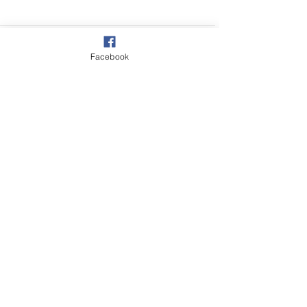
留言
Facebook
在婚姻裡面可以當公主
職場老鳥煉成術
撰寫留言......
嗎？
菜鳥困境中脫穎
電子信箱
betterhelpstaff@gmail.com
大心診所 (台北東區百年)
聯絡專線
02-27718821