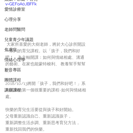
v=GEFoA0JBFFk
愛情診療室
心理分享
老師問醫問
兒童青少年議題
 大家所喜愛的大樹老師，將於大心診所開設
焦慮症
一系列的育兒課程。以「孩子，我們和好
吧！」為主軸開課：如何與情緒相處、溝通
情緒心理學
的藝術、在家也能蒙特梭利、 教養幫手幫幫
影音專區
忙。
團體課程
2018/10/13將開「孩子，我們和好吧！」系
講座課程
列講座的第一個很重要的課程-如何與情緒相
處。
快樂的育兒生活要從與孩子和好開始。
父母重新認識自己、重新認識孩子，
重新調整生活步調、重新思考育兒方法，
重新找回我們的快樂。