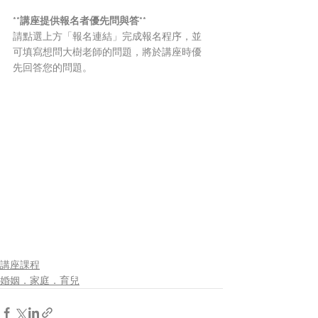
**講座提供報名者優先問與答**
請點選上方「報名連結」完成報名程序，並
可填寫想問大樹老師的問題，將於講座時優
先回答您的問題。
講座課程
婚姻．家庭．育兒