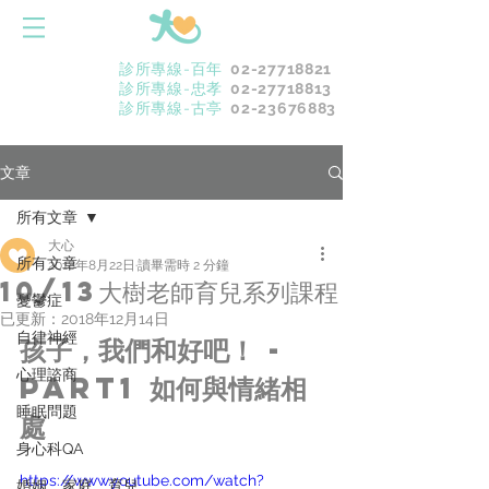
診所專線-百年
02-27718821
診所專線-忠孝
02-27718813
診所專線-古亭
02-23676883
文章
所有文章
大心
所有文章
2018年8月22日
讀畢需時 2 分鐘
10/13大樹老師育兒系列課程
憂鬱症
已更新：
2018年12月14日
自律神經
孩子，我們和好吧！ -
心理諮商
PART1 如何與情緒相
睡眠問題
處
身心科QA
https://www.youtube.com/watch?
婚姻．家庭．育兒