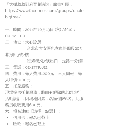
「大樹叔叔到府育兒諮詢」臉書社團， 
https://www.facebook.com/groups/uncle
bigtree/
一、時間：2018年10月13日 (六) AM10：
00~12：00
二、地址：大心診所
                   台北市大安區忠孝東路四段205
巷7弄13號2樓 
                   (忠孝敦化2號出口，走路一分鐘)
三、電話：02-27718821
四、費用：每人費用1200元；三人團報，每
人特價1000元
五、托兒服務：
現場提供托兒服務，將由有經驗的老師進行
活動設計，因場地因素，名額僅限6名。此服
務另收取費用600元。
六、報名連結【請擇一點選】：
信用卡：報名已截止
匯款：報名已截止