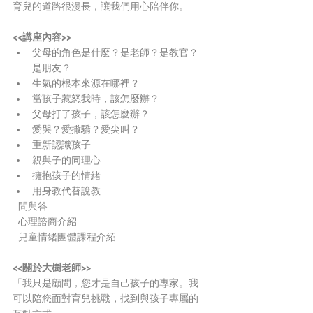
育兒的道路很漫長，讓我們用心陪伴你。
<<講座內容>>
父母的角色是什麼？是老師？是教官？
是朋友？
生氣的根本來源在哪裡？
當孩子惹怒我時，該怎麼辦？
父母打了孩子，該怎麼辦？
愛哭？愛撒驕？愛尖叫？
重新認識孩子
親與子的同理心
擁抱孩子的情緒
用身教代替說教
  問與答
  心理諮商介紹
  兒童情緒團體課程介紹
<<關於大樹老師>>
「我只是顧問，您才是自己孩子的專家。我
可以陪您面對育兒挑戰，找到與孩子專屬的