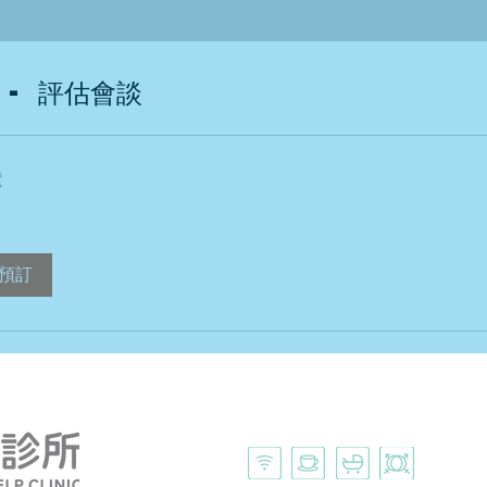
預訂
 - 評估會談
鐘
預訂