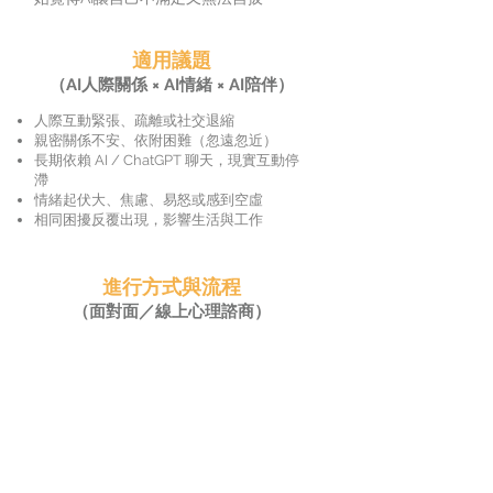
適用議題
（AI人際關係 × AI情緒 × AI陪伴）
人際互動緊張、疏離或社交退縮
親密關係不安、依附困難（忽遠忽近）
長期依賴 AI / ChatGPT 聊天，現實互動停
滯
情緒起伏大、焦慮、易怒或感到空虛
相同困擾反覆出現，影響生活與工作
進行方式與流程
（面對面／線上心理諮商）
線上或電話預約
「六次人際修復方案」
加入大心診所 LINE 並傳送預約姓名
等待行政專員聯繫（2 個工作天內）
第一次初談門診