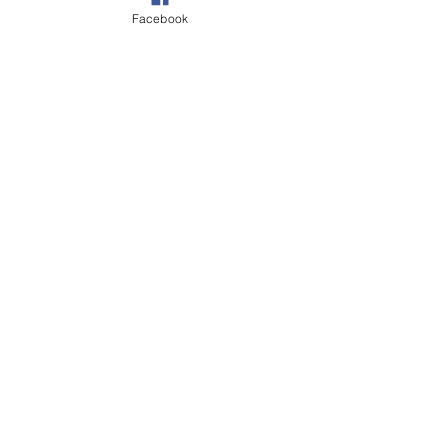
Facebook
電子信箱
betterhelpstaff@gmail.com
大心診所 (台北東區百年)
聯絡專線
02-27718821
診所地址
台北市大安區忠孝東路四段 153
號 6 樓
(捷運忠孝敦化 7 號出口，出來即可上百年
大樓)