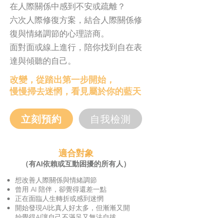
在人際關係中感到不安或疏離？
六次人際修復方案，結合人際關係修
復與情緒調節的心理諮商。
面對面或線上進行，陪你找到自在表
達與傾聽的自己。
改變，從踏出第一步開始，
慢慢掃去迷惘，看見屬於你的藍天
立刻預約
自我檢測
適合對象
（有AI依賴或互動困擾的所有人）
想改善人際關係與情緒調節
曾用 AI 陪伴，卻覺得還差一點
正在面臨人生轉折或感到迷惘
開始發現AI比真人好太多，但漸漸又開
始覺得AI讓自己不滿足又無法自拔