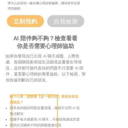
擇大心診所的一般自費心理諮商服務，獲得更符合需
求的協助。
立刻預約
自我檢測
AI 陪伴夠不夠？檢查看看
你是否需要心理師協助
如果你發現自己出現 AI 聊天成癮、人際焦
慮、長期關係衝突或生活困境反覆發生等情
況，這些都可能代表你的問題不只需要 AI 陪
伴，還需要心理師的專業協助。以下檢測，幫
你快速判斷自己的狀況。
靜下心來，想想看【近一個月內】我有沒有這
些狀況？
我常為同樣的問題反覆煩惱，換個方式問 AI 也
無法解決
我幾乎每天都要用 AI 聊天，不聊就焦慮或空虛
我的生活總有不同的困難接連出現