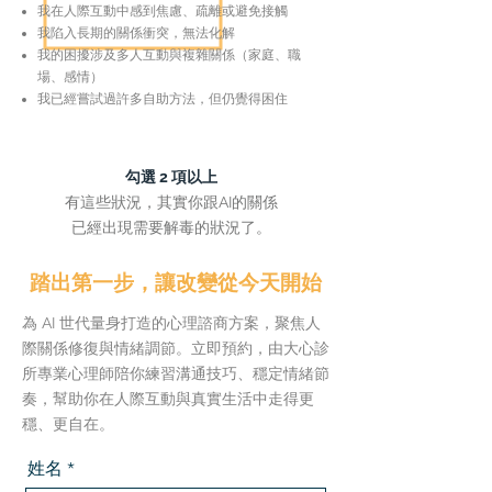
我在人際互動中感到焦慮、疏離或避免接觸
我陷入長期的關係衝突，無法化解
我的困擾涉及多人互動與複雜關係（家庭、職
場、感情）
我已經嘗試過許多自助方法，但仍覺得困住
勾選 2 項以上
有這些狀況，
其實你跟AI的關係
已經出現需要解毒的狀況了。
踏出第一步，讓改變從今天開始
為 AI 世代量身打造的心理諮商方案，聚焦人
際關係修復與情緒調節。立即預約，由大心診
所專業心理師陪你練習溝通技巧、穩定情緒節
奏，幫助你在人際互動與真實生活中走得更
穩、更自在。
姓名