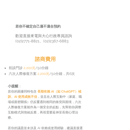
開始六次人際修復方案
後續評估與延續建議
若你不確定自己適不適合預約
歡迎直接來電與大心行政專員諮詢
(02)2771-8821
、(02)2367-6883
諮商費用
初談門診
2,200元
/50分鐘
六次人際修復方案
2,200元
/50分鐘，共6次
小提醒
：
若你的困擾同時包含
長期依賴 AI（如 ChatGPT）傾
訴、AI 使用成效不佳
，並且在人際互動中（家庭、職
場或親密關係）仍反覆遇到相同的衝突與困境，六次
人際修復方案能作為一個安全的起點，先幫助你調整
互動模式與情緒反應，再視需要延伸至長期心理治
療。
若你的議題並未涉及 AI 依賴或使用經驗，建議直接選