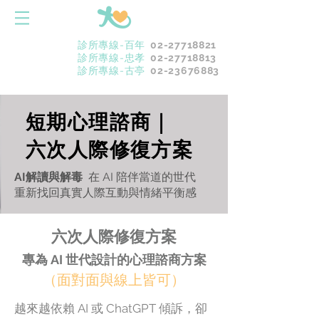
診所專線-百年
02-27718821
診所專線-忠孝
02-27718813
診所專線-古亭
02-23676883
短期心理諮商｜
六次人際修復方案
AI解讀與解毒
在 AI 陪伴當道的世代
重新找回真實人際互動與情緒平衡感
六次人際修復方案
專為 AI 世代設計的心理諮商方案
（面對面與線上皆可）
越來越依賴 AI 或 ChatGPT 傾訴，卻