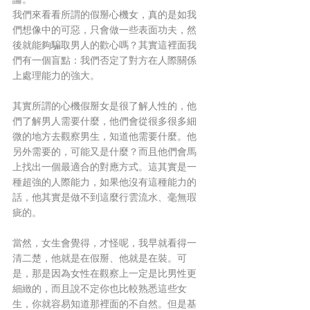
我們來看看所謂的假掰心機女，真的是如我
們想像中的可惡，只會做一些表面功夫，然
後就能夠騙取男人的歡心嗎？其實這裡面我
們有一個盲點：我們否定了對方在人際關係
上處理能力的強大。
其實所謂的心機假掰女是很了解人性的，他
們了解男人需要什麼，他們會從很多很多細
微的地方去觀察男生，知道他需要什麼。他
另外需要的，可能又是什麼？而且他們會馬
上找出一個最適合的對應方式。這其實是一
種超強的人際能力，如果他沒有這種能力的
話，他其實是做不到這麼行雲流水、毫無瑕
疵的。
當然，女生會覺得，才怪呢，我早就看得一
清二楚，他就是在假掰、他就是在裝。可
是，那是因為女性在觀察上一定是比男性更
細緻的，而且說不定你也比較熟悉這些女
生，你就容易知道那裡面的不自然。但是基