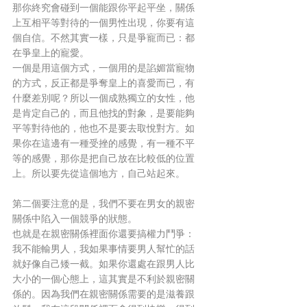
那你終究會碰到一個能跟你平起平坐，關係
上互相平等對待的一個男性出現，你要有這
個自信。不然其實一樣，只是爭寵而已：都
在爭皇上的寵愛。
一個是用這個方式，一個用的是諂媚當寵物
的方式，反正都是爭奪皇上的喜愛而已，有
什麼差別呢？所以一個成熟獨立的女性，他
是肯定自己的，而且他找的對象，是要能夠
平等對待他的，他也不是要去取悅對方。如
果你在這邊有一種受挫的感覺，有一種不平
等的感覺，那你是把自己放在比較低的位置
上。所以要先從這個地方，自己站起來。
第二個要注意的是，我們不要在男女的親密
關係中陷入一個競爭的狀態。
也就是在親密關係裡面你還要搞權力鬥爭：
我不能輸男人，我如果事情要男人幫忙的話
就好像自己矮一截。如果你還處在跟男人比
大小的一個心態上，這其實是不利於親密關
係的。因為我們在親密關係需要的是滋養跟