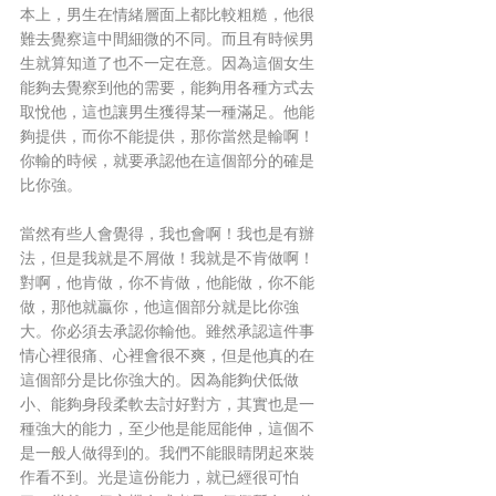
本上，男生在情緒層面上都比較粗糙，他很
難去覺察這中間細微的不同。而且有時候男
生就算知道了也不一定在意。因為這個女生
能夠去覺察到他的需要，能夠用各種方式去
取悅他，這也讓男生獲得某一種滿足。他能
夠提供，而你不能提供，那你當然是輸啊！
你輸的時候，就要承認他在這個部分的確是
比你強。
當然有些人會覺得，我也會啊！我也是有辦
法，但是我就是不屑做！我就是不肯做啊！
對啊，他肯做，你不肯做，他能做，你不能
做，那他就贏你，他這個部分就是比你強
大。你必須去承認你輸他。雖然承認這件事
情心裡很痛、心裡會很不爽，但是他真的在
這個部分是比你強大的。因為能夠伏低做
小、能夠身段柔軟去討好對方，其實也是一
種強大的能力，至少他是能屈能伸，這個不
是一般人做得到的。我們不能眼睛閉起來裝
作看不到。光是這份能力，就已經很可怕