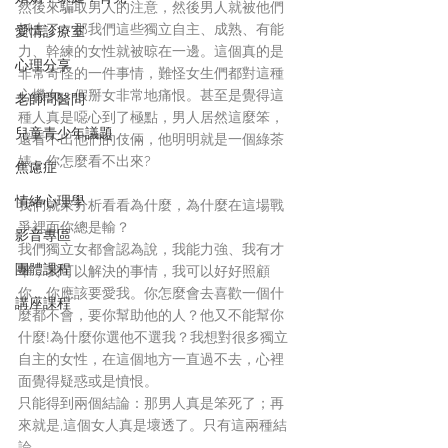
然後來騙取男人的注意，然後男人就被他們
抓走了。那我們這些獨立自主、成熟、有能
愛情診療室
力、幹練的女性就被晾在一邊。這個真的是
心理分享
非常奇怪的一件事情，難怪女生們都對這種
心機女、假掰女非常地痛恨。甚至是覺得這
老師問醫問
種人真是噁心到了極點，男人居然這麼笨，
兒童青少年議題
還看不出他們的伎倆，他明明就是一個綠茶
婊，你怎麼看不出來?
焦慮症
情緒心理學
我們就來分析看看為什麼，為什麼在這場戰
爭裡面你總是輸？
影音專區
我們獨立女都會認為說，我能力強、我有才
團體課程
華，我可以解決的事情，我可以好好照顧
你，你應該要愛我。你怎麼會去喜歡一個什
講座課程
麼都不會，要你幫助他的人？他又不能幫你
什麼!為什麼你選他不選我？我想對很多獨立
自主的女性，在這個地方一直過不去，心裡
面覺得疑惑或是憤恨。
只能得到兩個結論：那男人真是笨死了；再
來就是,這個女人真是壞透了。只有這兩種結
論。