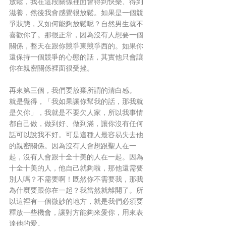
放鬆，我在這段關係裡面會得到快樂、得到
滋養，然後我會感覺很放鬆。如果是一個競
爭狀態，又如何能夠放鬆呢？自然男生就不
喜歡你了。那很正常，因為沒有人想要一個
關係，整天在跟你競爭東競爭西的。如果你
還保持一個競爭的心態的話，其實他只會讓
你在親密關係裡面很受挫。
再來第三個，我們要放棄所謂的清白感。
就是覺得，「我如果讓你幫我的話，那我就
是欠你」，我就是不要欠人家，所以我事情
都自己做，做到好、做到滿，讓你沒有任何
話可以說我不好。可是這種人最容易失去他
的親密關係。因為沒有人會想跟聖人在一
起，沒有人會跟十全十美的人在一起。因為
十全十美的人，他自己就夠啦，那他還需要
別人嗎？不需要啊！既然你不需要我，那我
為什麼要跟你在一起？我當然就離開了。所
以這裡有一個微妙的地方，就是我們必須要
釋放一些機會，讓對方能夠來愛你，用來表
達他的愛。