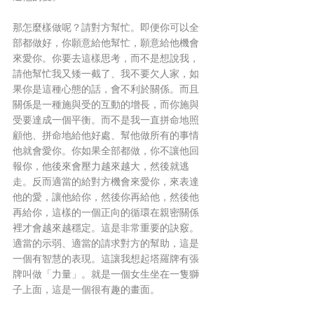
那怎麼樣做呢？請對方幫忙。即便你可以全
部都做好，你願意給他幫忙，願意給他機會
來愛你。你要去這樣思考，而不是想說我，
請他幫忙我又矮一截了、我不要欠人家，如
果你是這種心態的話，會不利於關係。而且
關係是一種施與受的互動的增長，而你施與
受要達成一個平衡。而不是我一直拼命地照
顧他、拼命地給他好處、幫他做所有的事情
他就會愛你。你如果全部都做，你不讓他回
報你，他後來會壓力越來越大，然後就逃
走。反而適當的給對方機會來愛你，來表達
他的愛，讓他給你，然後你再給他，然後他
再給你，這樣的一個正向的循環在親密關係
裡才會越來越穩定。這是非常重要的訣竅。
適當的示弱、適當的請求對方的幫助，這是
一個有智慧的表現。這讓我想起塔羅牌有張
牌叫做「力量」。就是一個女生坐在一隻獅
子上面，這是一個很有趣的畫面。