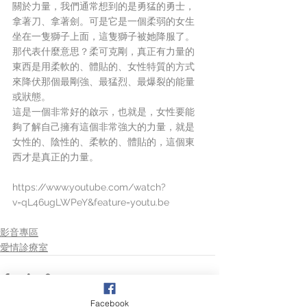
關於力量，我們通常想到的是勇猛的勇士，
拿著刀、拿著劍。可是它是一個柔弱的女生
坐在一隻獅子上面，這隻獅子被她降服了。
那代表什麼意思？柔可克剛，真正有力量的
東西是用柔軟的、體貼的、女性特質的方式
來降伏那個最剛強、最猛烈、最爆裂的能量
或狀態。
這是一個非常好的啟示，也就是，女性要能
夠了解自己擁有這個非常強大的力量，就是
女性的、陰性的、柔軟的、體貼的，這個東
西才是真正的力量。
https://www.youtube.com/watch?
v=qL46ugLWPeY&feature=youtu.be
影音專區
愛情診療室
Facebook