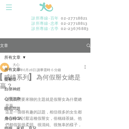
診所專線-百年
02-27718821
診所專線-忠孝
02-27718813
診所專線-古亭
02-23676883
文章
所有文章
大心
所有文章
2018年6月28日
讀畢需時 6 分鐘
[感情系列] 為何假掰女總是
憂鬱症
贏？
自律神經
心理諮商
這次我們要來聊的主題就是假掰女為什麼總
是贏。
睡眠問題
這是一個很有趣的話題，相信很多的女生都
身心科QA
非常非常討厭這種假掰女，俗稱綠茶婊。他
們都假裝很柔弱、很清純、很無辜的樣子，
婚姻．家庭．育兒