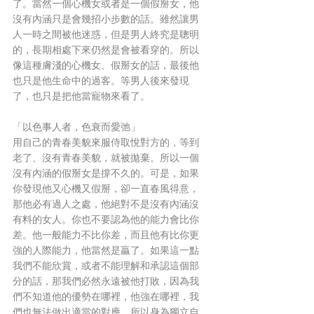
了。當然一個心機女或者是一個假掰女，他
沒有內涵只是會幾招小步數的話。雖然讓男
人一時之間被他迷惑，但是男人終究是聰明
的，長期相處下來仍然是會被看穿的。所以
像這種膚淺的心機女、假掰女的話，最後他
也只是他生命中的過客。等男人後來發現
了，也只是把他當寵物來看了。
「以色事人者，色衰而愛弛」
用自己的青春美貌來服侍取悅對方的，等到
老了、沒有青春美貌，就被拋棄。所以一個
沒有內涵的假掰女是撐不久的。可是，如果
你發現他又心機又假掰，卻一直春風得意，
那他必有過人之處，他絕對不是沒有內涵沒
有料的女人。你也不要認為他的能力會比你
差。他一般能力不比你差，而且他有比你更
強的人際能力，他當然是贏了。如果這一點
我們不能欣賞，或者不能理解和承認這個部
分的話，那我們必然永遠被他打敗，因為我
們不知道他的優勢在哪裡，他強在哪裡，我
們也無法做出適當的對應。所以身為獨立自