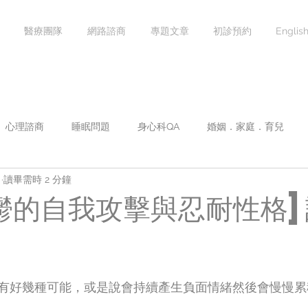
醫療團隊
網路諮商
專題文章
初診預約
Englis
心理諮商
睡眠問題
身心科QA
婚姻．家庭．育兒
日
讀畢需時 2 分鐘
焦慮症
情緒心理學
影音專區
團體課程
講座課
鬱的自我攻擊與忍耐性格
有好幾種可能，或是說會持續產生負面情緒然後會慢慢累