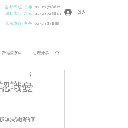
診所專線-百年
02-27718821
登入
h
診所專線-忠孝
02-27718813
診所專線-古亭
02-23676883
愛情診療室
心理分享
程
]認識憂
積無法調解的個