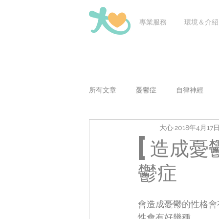
專業服務
環境＆介紹
所有文章
憂鬱症
自律神經
大心
2018年4月17
老師問醫問
兒童青少年議題
[造成憂
鬱症
會造成憂鬱的性格會
性會有好幾種。