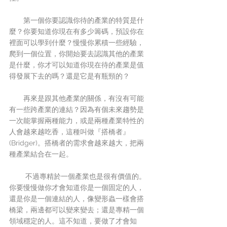
　　第一個你要認識你待的產業的特質是什
麼？你要知道你現在有多少籌碼，預設你在
裡面可以學到什麼？慢慢你累積一些經驗，
爬到一個位置，你開始要去認識其他的產業
是什麼，你才可以知道你現在待的產業是值
得發展下去的嗎？還是它是有瓶頸的？
　　再來是跟其他產業的關係，有沒有可能
有一些跨產業的連結？因為有個未來趨勢是
一次能掌握兩種能力，或是兩種產業特性的
人會越來越吃香，這種叫做『搭橋者』
(Bridger)。搭橋者的需求會越來越大，把兩
種產業結合在一起。
　　 不過專精於一個產業也是很有價值的。
你要慢慢做你才會知道你是一個固定的人，
還是你是一個連結的人，像變形蟲一樣會搭
橋梁，兩邊都可以變來變去；還是專精一個
領域穩定的人。這不知道，要做了才會知