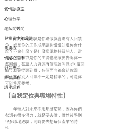
愛情診療室
心理分享
老師問醫問
兒童青少年議題
　　好的職場經驗是你邊做就會邊有人回饋
你。或是你的工作成果讓你慢慢知道你會什
焦慮症
麼？不會什麼？是什麼樣風格特質的人。當
然你的前輩或是你的主管也應該要告訴你一
情緒心理學
些回饋，甚至人力資源有個理論叫做360度回
影音專區
饋，就是從頭到腳，各個面向都會給你回
饋。當然別人回饋不一定是精準的，可是你
團體課程
可以拿來參考。
講座課程
【自我定位與職場特性】
　　年輕人對未來不用那麼茫然，因為你們
都還有很多潛力，就是要去做，做然後學到
很多職場經驗，同時要去想每個產業的特
性。