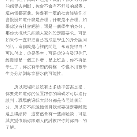
的感覺去判斷，你會不會有不舒服的感覺，
這兩個都需要。你要有一定的社會經驗你才
會慢慢知道什麼是合理，什麼是不合理。如
果你沒有社會經驗，還是一個學生的身分，
那你大概就只能聽人家的設定跟要求。可是
如果你一直都把自己當成是學生的身分認同
的話，這個就是心裡的問題，永遠覺得自己
可以付出，你是學生，可是你沒有發現你已
經慢慢是一個工作者，是上班族，你不再是
學生了，你沒有學習的特權，你也不用被學
生身分給剝奪拿薪水的可能性。
　　所以職場問題沒有太多標準答案是指，
你要先知道你的位置跟你的籌碼才可以進行
談判，職場的邏輯大部分都是依照這個部
分。所以它不能說幾個月我就要確定要離職
還是繼續待，這當然會有一些經驗談，可是
其實蠻依賴你跟別人的討教跟你對你自己的
了解。