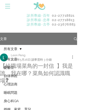
診所專線-百年
02-27718821
診所專線-忠孝
02-27718813
診所專線-古亭
02-23676883
文章
所有文章
Leon Peng
所有文章
2023年5月26日
讀畢需時 3 分鐘
【給職場菜鳥的一封信 】我是
憂鬱症
誰、我在哪？菜鳥如何認識職
自律神經
場?
心理諮商
睡眠問題
身心科QA
婚姻．家庭．育兒