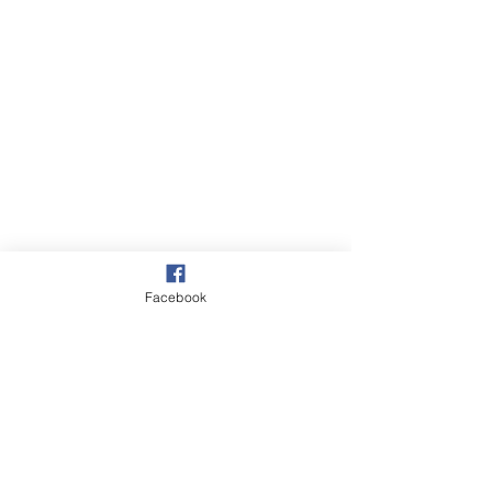
短期心理諮商課程｜台北
Facebook
平價心理諮商 2,200
元起｜大心診所
留言
8次主題式諮商課程，陪你整
理愛情、職場與生活卡關 每
次 2,200 元，以 8 次為一個
階段，適合想透過短期心理
吃B群還是好累
撰寫留言......
諮商，整理失戀、愛情困
被「壓力」掏空