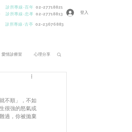
診所專線-百年
02-27718821
登入
h
診所專線-忠孝
02-27718813
診所專線-古亭
02-23676883
愛情診療室
心理分享
程
就不順」，不如
生很強的怒氣或
難過，你被拋棄