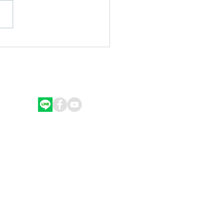
戀完全手冊]哀悼關係的方