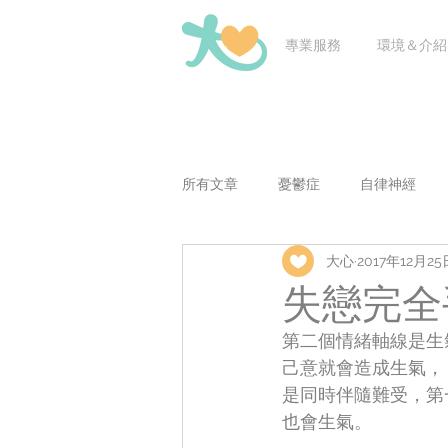
專業服務
環境＆介紹
所有文章
憂鬱症
自律神經
大心
2017年12月25
老師問醫問
兒童青少年議題
失戀完全
第二個情緒軸線是生
己意就會造成生氣，
是同時伴隨難受，第
也會生氣。