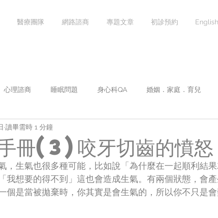
醫療團隊
網路諮商
專題文章
初診預約
Englis
心理諮商
睡眠問題
身心科QA
婚姻．家庭．育兒
日
讀畢需時 1 分鐘
焦慮症
情緒心理學
影音專區
團體課程
講座課
手冊(3)咬牙切齒的憤怒
氣，生氣也很多種可能，比如說「為什麼在一起順利結果
「我想要的得不到」這也會造成生氣。有兩個狀態，會產
一個是當被拋棄時，你其實是會生氣的，所以你不只是會