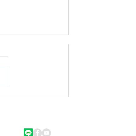
充褪黑激素 促進良好睡