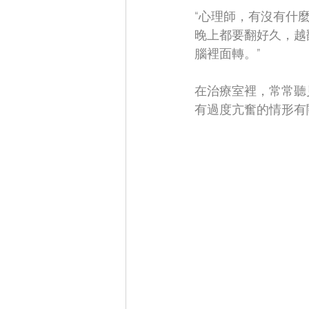
“心理師，有沒有什
晚上都要翻好久，越
腦裡面轉。”
在治療室裡，常常聽
有過度亢奮的情形有