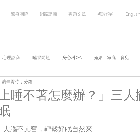
醫療團隊
網路諮商
專題文章
初診預約
Englis
心理諮商
睡眠問題
身心科QA
婚姻．家庭．育兒
日
讀畢需時 3 分鐘
焦慮症
情緒心理學
影音專區
團體課程
講座課
上睡不著怎麼辦？」三大
眠
：大腦不亢奮，輕鬆好眠自然來