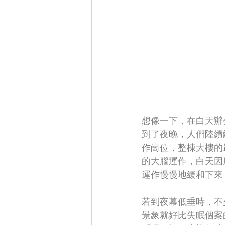
想像一下，在白天辦
到了夜晚，人們陸續
作崗位，整棟大樓的
的大腦運作，白天因
運作慢慢地緩和下來
若到夜幕低垂時，不
景象就好比失眠個案