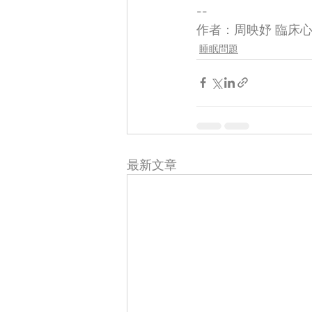
--
作者：周映妤 臨床
睡眠問題
最新文章