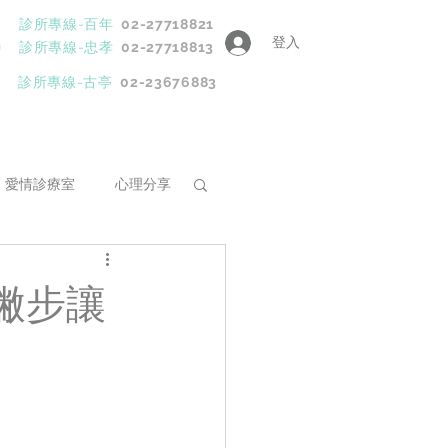
診所專線-百年
02-27718821
登入
h
診所專線-忠孝
02-27718813
診所專線-古亭
02-23676883
愛情診療室
心理分享
程
撇步讓