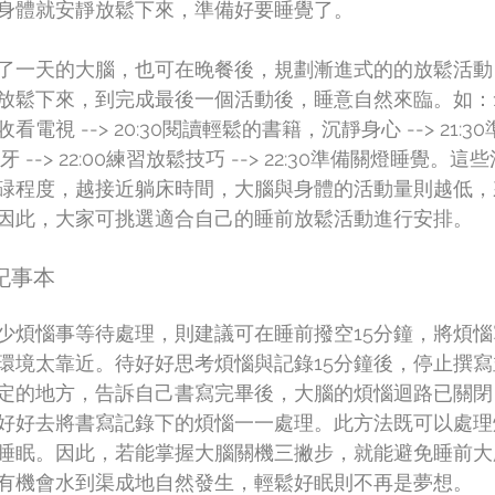
身體就安靜放鬆下來，準備好要睡覺了。
了一天的大腦，也可在晚餐後，規劃漸進式的的放鬆活動
放鬆下來，到完成最後一個活動後，睡意自然來臨。如：19
電視 --> 20:30閱讀輕鬆的書籍，沉靜身心 --> 21:
與刷牙 --> 22:00練習放鬆技巧 --> 22:30準備關燈睡覺
碌程度，越接近躺床時間，大腦與身體的活動量則越低，
因此，大家可挑選適合自己的睡前放鬆活動進行安排。
記事本
少煩惱事等待處理，則建議可在睡前撥空15分鐘，將煩
環境太靠近。待好好思考煩惱與記錄15分鐘後，停止撰
定的地方，告訴自己書寫完畢後，大腦的煩惱迴路已關閉
好好去將書寫記錄下的煩惱一一處理。此方法既可以處理
睡眠。因此，若能掌握大腦關機三撇步，就能避免睡前大
有機會水到渠成地自然發生，輕鬆好眠則不再是夢想。