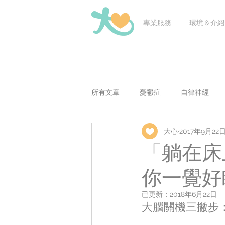
專業服務
環境＆介紹
所有文章
憂鬱症
自律神經
大心
2017年9月22
老師問醫問
兒童青少年議題
「躺在床
你一覺好
已更新：
2018年6月22日
大腦關機三撇步