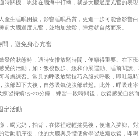
適時關機，思緒在腦海中打轉，就是大腦過度亢奮的表現
人產生睡眠困擾，影響睡眠品質，更進一步可能會影響白
睡前大腦過度亢奮，並增加放鬆，睡意就自然而來。
時間，避免身心亢奮
激發的狀態時，適時安排放鬆時間，便顯得重要。在下班
感受的活動，如：飯後散步、緩和伸展運動、睡前閱讀、
可考慮練習。常見的呼吸放鬆技巧為腹式呼吸，即吐氣時
，腹部凹下去後，自然吸氣使腹部鼓起。此外，呼吸速率儘
吸練習持續15~20分鐘，練習一段時間後，放鬆感受自然
固定活動
樣，喝完奶，拍背，在懷裡輕輕搖晃後，便進入夢鄉。對
的活動順序後，他的大腦與身體便會學習逐漸放鬆，即喝