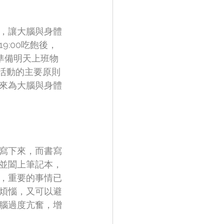
，讓大腦與身體
:00吃飽後，
30準備明天上班物
。這些活動的主要原則
來為大腦與身體
惱寫下來，而書寫
寫並闔上筆記本，
，重要的事情已
煩惱，又可以避
腦過度亢奮，增