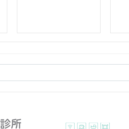
四大魚油功效與挑選指南：
《補
EPA、DHA差別在哪？怎
眠》
麼吃最有效？