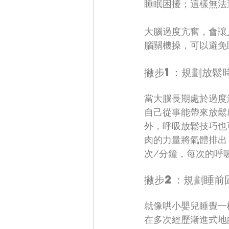
睡眠困擾；這樣無法
大腦過度亢奮，會讓
腦關機操，可以避免
撇步1：規劃放鬆
當大腦長期處於過度
自己從事能帶來放鬆
外，呼吸放鬆技巧也
肉的力量將氣體排出
次/分鐘，每次的呼
撇步2：規劃睡前
就像哄小嬰兒睡覺一
在多次經歷漸進式地