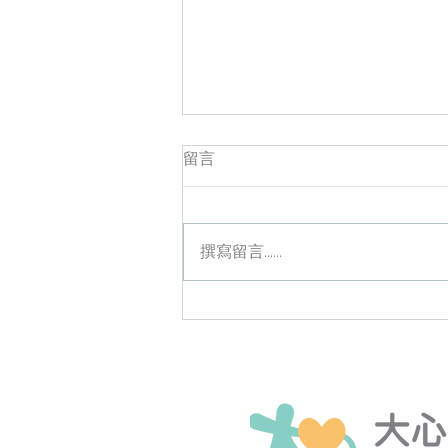
留言
撰寫留言......
吃B群還是好累？你可能被
「壓力」掏空了！一文看懂B
群功效與正確吃法