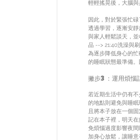
輕輕搖晃後，大腦與
因此，對於緊張忙碌
透過學習，逐漸安靜
與家人輕鬆談天，並收看
品 --> 21:40洗澡
為逐步降低身心的忙
的睡眠狀態最準備。
撇步3：運用煩惱
若近期生活中仍有不
的地點則避免與睡眠
且將本子放在一個固
記在本子裡，明天在
免煩惱過度影響夜間
加身心放鬆，讓睡意