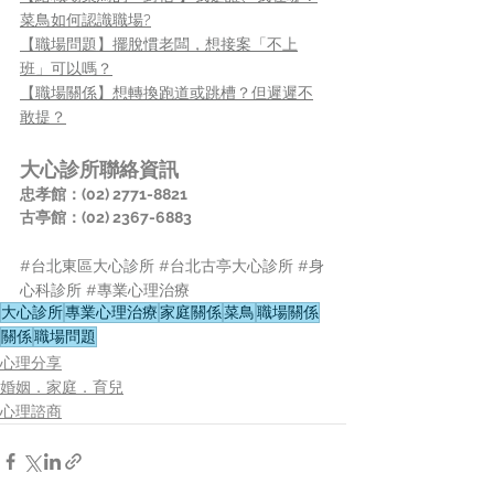
菜鳥如何認識職場?
【職場問題】擺脫慣老闆，想接案「不上
班」可以嗎？
【職場關係】想轉換跑道或跳槽？但遲遲不
敢提？
大心診所聯絡資訊
忠孝館：(02) 2771-8821
古亭館：(02) 2367-6883
#台北東區大心診所
#台北古亭大心診所
#身
心科診所
#專業心理治療
大心診所
專業心理治療
家庭關係
菜鳥
職場關係
關係
職場問題
心理分享
婚姻．家庭．育兒
心理諮商