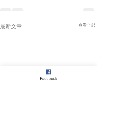
查看全部
最新文章
Facebook
我們為什麼越來越依賴標
短期心理諮商課