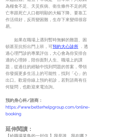
為糧食不足、天災疾病、衛生條件不足的死
亡率跟死亡人口都明顯的大幅下降。要靠工
作活得好，反而變困難，生存下來變得很容
易。
　　如果在職場上遇到暫時無解的難題、困
頓甚至抗拒出門上班，可
預約大心診所
 ．透
過心理門診的專業評估，大心會為你安排合
適的心理師，陪你面對人生、職場上的課
題，從過往的經驗中找到問題的答案，帶領
你發掘更多生活上的可能性，找到「心」的
出口。歡迎你線上預約初診，若對諮商有任
何疑問，也歡迎來電洽詢。
預約身心科/諮商：
https://www.betterhelpgroup.com/online-
booking
延伸閱讀：
【給職場菜鳥的一封信 】我是誰、我在哪？