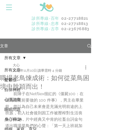
診所專線-百年
02-27718821
診所專線-忠孝
02-27718813
診所專線-古亭
02-23676883
文章
所有文章
大心
所有文章
2023年11月10日
讀畢需時 4 分鐘
職場老鳥煉成術：如何從菜鳥困
憂鬱症
境中脫穎而出！
自律神經
　　前陣子在Netfliex很紅的《僵屍100：在
心理諮商
成為殭屍前要做的 100 件事》，男主在畢業
前，曾以為自己未來會是充滿光明前途的上
睡眠問題
班族，初入社會後則因工作被壓榨對生活喪
身心科QA
失了興趣，片中經典又中肯的社畜台詞金句
道出職場菜鳥們的心聲：「第一天上班就加
婚姻．家庭．育兒