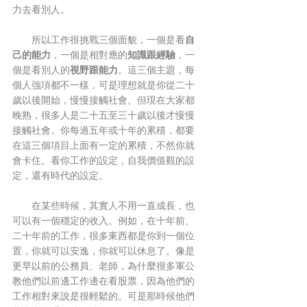
力去看別人。
　　所以工作很挑戰三個面貌，一個是看
自
己的能力
，一個是相對應的
知識跟經驗
，一
個是看別人的
視野跟能力
。這三個主題，每
個人強項都不一樣，可是理想就是你從二十
歲以後開始，慢慢接觸社會。但現在大家都
晚熟，很多人是二十五至三十歲以後才慢慢
接觸社會。你每過五年或十年的累積，都要
在這三個項目上面有一定的累積，不然你就
會卡住。看你工作的設定，自我價值觀的設
定，還有時代的設定。
　　在某些時候，其實人不用一直成長，也
可以有一個穩定的收入。例如，在十年前、
二十年前的工作，很多東西都是你到一個位
置，你就可以安逸，你就可以休息了。像是
更早以前的公務員、老師，為什麼很多軍公
教他們以前邊工作邊在看股票，因為他們的
工作相對來說是很輕鬆的。可是那時候他們