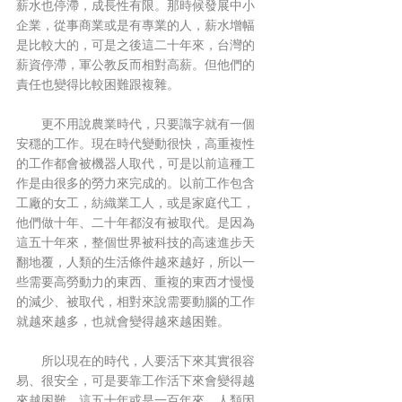
薪水也停滯，成長性有限。那時候發展中小
企業，從事商業或是有專業的人，薪水增幅
是比較大的，可是之後這二十年來，台灣的
薪資停滯，軍公教反而相對高薪。但他們的
責任也變得比較困難跟複雜。
　　更不用說農業時代，只要識字就有一個
安穩的工作。現在時代變動很快，高重複性
的工作都會被機器人取代，可是以前這種工
作是由很多的勞力來完成的。以前工作包含
工廠的女工，紡織業工人，或是家庭代工，
他們做十年、二十年都沒有被取代。是因為
這五十年來，整個世界被科技的高速進步天
翻地覆，人類的生活條件越來越好，所以一
些需要高勞動力的東西、重複的東西才慢慢
的減少、被取代，相對來說需要動腦的工作
就越來越多，也就會變得越來越困難。
　　所以現在的時代，人要活下來其實很容
易、很安全，可是要靠工作活下來會變得越
來越困難。這五十年或是一百年來，人類因