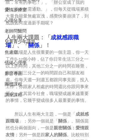
班，常有的事吧！」、「辦公室成了我的
家，根本無需通勤。」，但每天從職場累積
愛情診療室
大量負能量無處宣洩，感覺快要崩潰了，到
心理分享
底該如何度過新手期呢？
老師問醫問
人生兩大課題：「
成就感跟職
兒童青少年議題
場
」、「
關係
」！
焦慮症
　　職場是人生很重要的一個主題，你一天
工作8-12個小時，佔了你日常生活三分之一
情緒心理學
以上的時間，其他三分之一的時間在睡覺，
剩下不到三分之一的時間跟自己和朋友相
影音專區
處。你每天週一到週五都跟同事見面，投入
團體課程
工作，你跟家人相處的時間還比你跟同事來
得少。尤其當今社會，職場變成越來越重要
講座課程
的事情，它幾乎變成很多人最重要的事情。
　　所以人生有兩大主題，一個是「
成就感
跟職場
」；另外一個就是「
關係
」。關係當
然也分兩個面向，一個是
親密關係：愛情跟
友情
；另外一個是跟
家人的關係
。比較特別