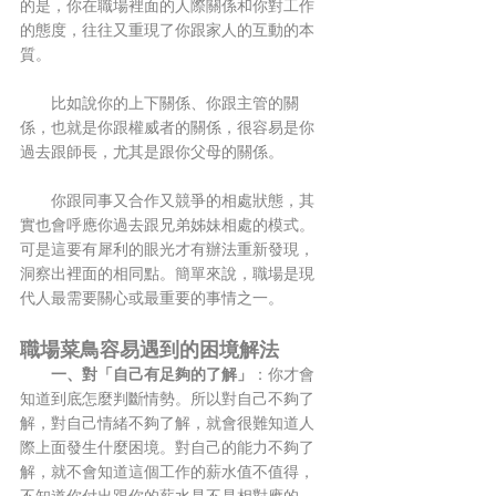
的是，你在職場裡面的人際關係和你對工作
的態度，往往又重現了你跟家人的互動的本
質。
　　比如說你的上下關係、你跟主管的關
係，也就是你跟權威者的關係，很容易是你
過去跟師長，尤其是跟你父母的關係。
　　你跟同事又合作又競爭的相處狀態，其
實也會呼應你過去跟兄弟姊妹相處的模式。
可是這要有犀利的眼光才有辦法重新發現，
洞察出裡面的相同點。簡單來說，職場是現
代人最需要關心或最重要的事情之一。
職場菜鳥容易遇到的困境解法
一、對「自己有足夠的了解」
：你才會
知道到底怎麼判斷情勢。所以對自己不夠了
解，對自己情緒不夠了解，就會很難知道人
際上面發生什麼困境。對自己的能力不夠了
解，就不會知道這個工作的薪水值不值得，